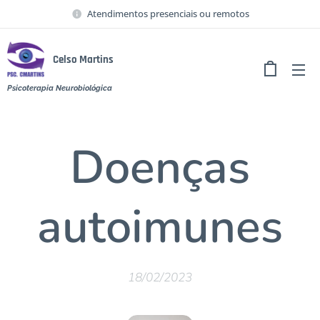
Atendimentos presenciais ou remotos
Celso Martins
Psicoterapia Neurobiológica
Doenças
autoimunes
18/02/2023