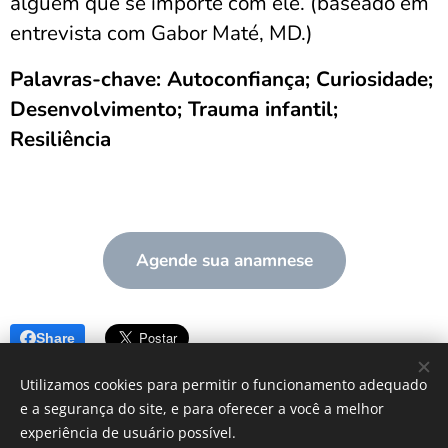
alguém que se importe com ele. (baseado em
entrevista com Gabor Maté, MD.)
Palavras-chave: Autoconfiança; Curiosidade;
Desenvolvimento; Trauma infantil;
Resiliência
Agende sua anamnese
Share
Utilizamos cookies para permitir o funcionamento adequado
e a segurança do site, e para oferecer a você a melhor
experiência de usuário possível.
© 2024 - 2025 PSC CMARTINS - Todos os direitos